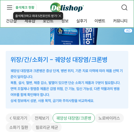
출석체크 현황
출석체크하고 최대 5천포인트 받기!
건강샵
제휴샵
포인트
정보
실후기
이벤트
커뮤니티
AD
위장/간/소화기 - 궤양성 대장염/크론병
궤양성 대장염과 크론병은 증상 단계, 병변 위치, 기존 치료 이력에 따라 제품 선택 기
준이 달라집니다.
복통, 설사, 혈변, 체중 감소, 발열이 있으면 단순 소화기 제품과 구분이 필요합니다.
면역 조절제나 항염증 제품은 감염 위험, 간 기능, 임신 가능성, 다른 약물과의 병용
여부를 함께 확인해야 합니다.
상세 정보에서 성분, 사용 목적, 금기와 주의사항을 비교하세요.
< 뒤로가기
전체보기
궤양성 대장염/크론병
노로바이러스
소화기 질환
필로리균 제균