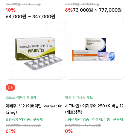
64,000원 ~ 384,000원
73,000원 ~ 828,000원
10%
6%
73,000원 ~ 777,000원
64,000원 ~ 347,000원
할인
스트로멕톨정 제네릭
복합 항기생충 세트
이베주브 12 (이버멕틴 Ivermectin
시그나퀸+이지쿠어 250+이버놈 12
12mg)
(세트상품)
#항생제/감염증
#구충제
#항생제/감염증
#진통제/두통
#구충제
60,000원 ~ 360,000원
241,000원 ~ 404,000원
61%
0%