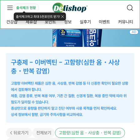
출석체크 현황
출석체크하고 최대 5천포인트 받기!
건강샵
제휴샵
포인트
정보
실후기
이벤트
커뮤니티
AD
구충제 - 이버멕틴 - 고함량(심한 옴・사상
충・반복 감염)
고함량 이버멕틴 제품은 심한 옴, 사상충, 반복 감염 등 더 신중한 확인이 필요한 상황
에서 검토해야 합니다.
체중, 감염 종류, 반복 복용 여부, 기존 간 질환, 신경계 질환, 복용 중인 약에 따라 위
험도가 달라질 수 있습니다.
증상만으로 용량을 판단하지 말고 진단 여부와 사용 목적을 먼저 확인하세요.
상세 정보에서 함량, 금기와 주의사항을 비교하세요.
고함량(심한 옴・사상충・반복 감염)
< 뒤로가기
전체보기