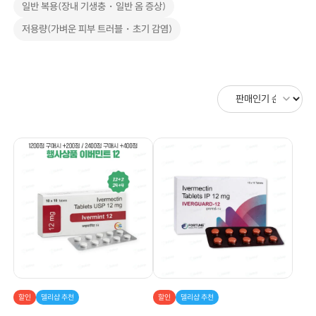
일반 복용(장내 기생충・일반 옴 증상)
저용량(가벼운 피부 트러블・초기 감염)
할인
델리샵 추천
할인
델리샵 추천