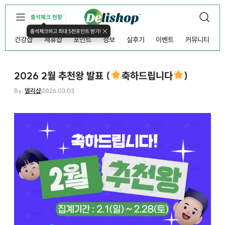
출석체크 현황
출석체크하고 최대 5천포인트 받기!
건강샵
제휴샵
포인트
정보
실후기
이벤트
커뮤니티
2026 2월 추천왕 발표 (
축하드립니다
)
By.
델리샵
2026.03.03