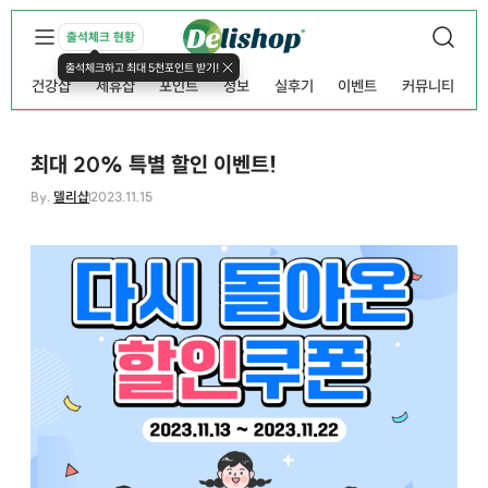
출석체크 현황
출석체크하고 최대 5천포인트 받기!
건강샵
제휴샵
포인트
정보
실후기
이벤트
커뮤니티
최대 20% 특별 할인 이벤트!
By.
델리샵
2023.11.15