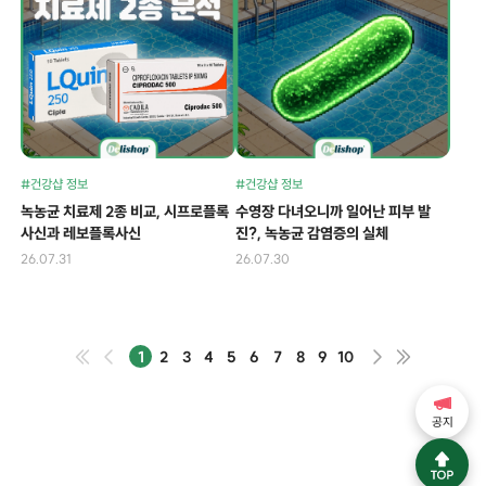
#건강샵 정보
#건강샵 정보
녹농균 치료제 2종 비교, 시프로플록
수영장 다녀오니까 일어난 피부 발
사신과 레보플록사신
진?, 녹농균 감염증의 실체
26.07.31
26.07.30
1
2
3
4
5
6
7
8
9
10
공지