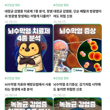
#건강샵 정보
#건강샵 정보
대장균 감염증 치료제 7종 분석, 장염
대장균 감염증, 단순 배탈과 방광염이
과 방광염 항생제는 어떻게 다를까?
여도 위험 신호
26.08.06
26.08.05
#건강샵 정보
#건강샵 정보
뇌수막염 치료와 예방요법에서 사용
뇌수막염 초기증상, 감기처럼 시작해
되는 항생제 4종 분석
도 놓치면 위험한 신호
26.08.04
26.08.03