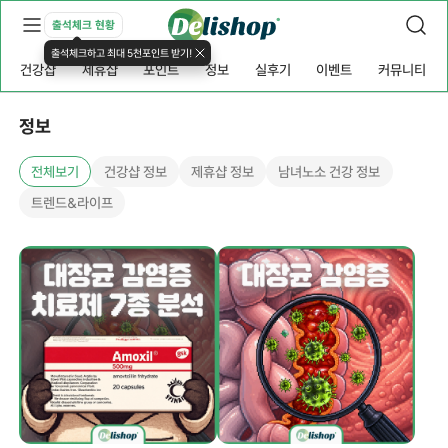
출석체크 현황
출석체크하고 최대 5천포인트 받기!
건강샵
제휴샵
포인트
정보
실후기
이벤트
커뮤니티
정보
전체보기
건강샵 정보
제휴샵 정보
남녀노소 건강 정보
트렌드&라이프