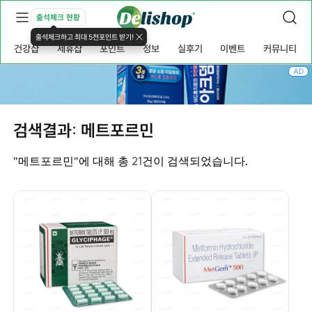
출석체크 현황
출석체크하고 최대 5천포인트 받기!
건강샵
제휴샵
포인트
정보
실후기
이벤트
커뮤니티
AD
검색결과: 메트포르민
21
"메트포르민"에 대해 총
건이 검색되었습니다.