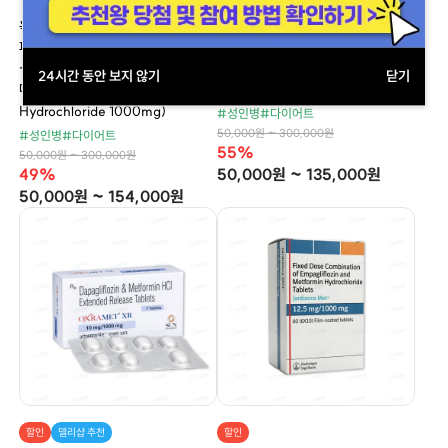
옥스라메트 S XR 1000 서방형 (다
옥스라메트 XR 500 서방형 (다파글
파글리플로진 Dapagliflozin 10mg
리플로진 Dapagliflozin 10mg + 메
+ 시타글립틴 Sitagliptin 100mg +
트포르민염산염 Metformin
24시간 동안 보지 않기
닫기
메트포르민염산염 Metformin
Hydrochloride 500mg)
Hydrochloride 1000mg)
#성인병
#다이어트
50,000원 ~ 300,000원
#성인병
#다이어트
55%
50,000원 ~ 300,000원
49%
50,000원 ~ 135,000원
50,000원 ~ 154,000원
할인
델리샵 추천
할인