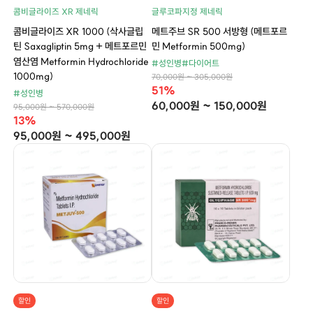
콤비글라이즈 XR 제네릭
글루코파지정 제네릭
콤비글라이즈 XR 1000 (삭사글립
메트주브 SR 500 서방형 (메트포르
틴 Saxagliptin 5mg + 메트포르민
민 Metformin 500mg)
염산염 Metformin Hydrochloride
#성인병
#다이어트
1000mg)
70,000원 ~ 305,000원
51%
#성인병
60,000원 ~ 150,000원
95,000원 ~ 570,000원
13%
95,000원 ~ 495,000원
할인
할인