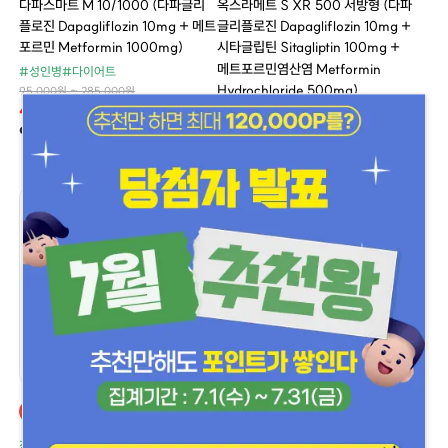
다파스마트 M 10/1000 (다파글리
옥스라메트 S XR 500 서방형 (다파
플로진 Dapagliflozin 10mg + 메트
글리플로진 Dapagliflozin 10mg +
포르민 Metformin 1000mg)
시타글립틴 Sitagliptin 100mg +
메트포르민염산염 Metformin
#성인병
#다이어트
Hydrochloride 500mg)
95,000원 ~ 285,000원
40%
#성인병
#다이어트
95,000원 ~ 170,000원
50,000원 ~ 300,000원
50%
50,000원 ~ 151,000원
할인
델리샵 추천
할인
델리샵 추천
직듀오서방정 제네릭
직듀오서방정 제네릭