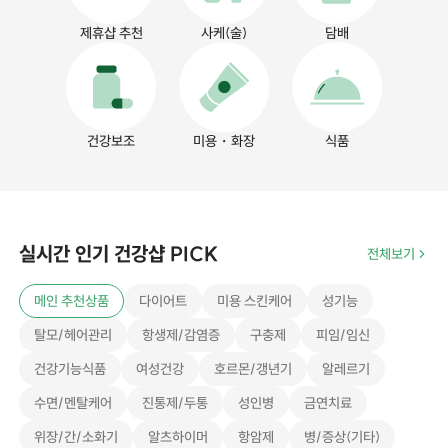
제휴샵 추천
사케(술)
담배
건강보조
미용・화장
식품
실시간 인기 건강샵 PICK
전체보기
메인 추천상품
다이어트
미용 스킨케어
성기능
탈모/헤어관리
항생제/감염증
구충제
피임/임신
건강기능식품
여성건강
호르몬/갱년기
알레르기
수면/멘탈케어
진통제/두통
성인병
금연치료
위장/간/소화기
알츠하이머
항암제
병/증상(기타)