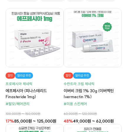
할인
델리샵 추천
할인
델리샵 추천
프로페시아 제네릭
수란트라 크림 제네릭
에프페시아 (피나스테리드
이버비 크림 1% 30g (이버멕틴
Finasteride 1mg)
Ivermectin 1%)
#탈모/헤어관리
#미용 스킨케어
100,000원 ~ 150,000원
60,000원 ~ 120,000원
17%
85,000원 ~ 125,000원
48%
49,000원 ~ 62,000원