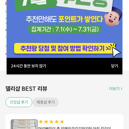
할인
델리샵 추천
비아그라 + 프릴리지 제네릭
해머캔디·활력캔디
센포스 D (실데나필 Sildenafil
익스트림 USA 캔디 (Xtreme USA
100mg + 다폭세틴 Dapoxetine
Candy)
60mg)
#할인 상품
#성기능
#건강기능식품
#할인 상품
#성기능
150,000원 ~ 150,000원
55,000원 ~ 550,000원
40%
90,000원 ~ 90,000원
69%
55,000원 ~ 170,000원
24시간 동안 보지 않기
닫기
델리샵 BEST 리뷰
더보기
건강샵 후기
제휴샵 후기
피나스테리드계열을 델리샵을통해 꾸준히