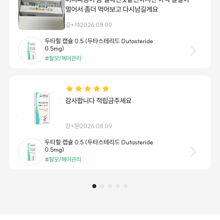
복용중입니다.. 정수리쪽 탈모가 진행되어
12년전부터 국내 카피약 몇번 먹어보다가
장*정
2026.08.09
가격도비싸고 진단서처방전도 띄야되고 자잘하니
돈나가는게싫어서 알아보던중에 델리샵접하고
에프페시아 (피나스테리드 Finasteride 1mg)
그뒤로 계속 주문해서 먹고있습니다. 효과는
#탈모/헤어관리
대성공! 아버지유전이라 정수리부터
앞이마넓어지는식으로 탈모진행되는유형인데.
바르는약 먹는약 병행하니 진행속도도 멈추고
얇던모발이 굵어지기시작했어요. 핀페시아로
바뀌기전 프로페시아복용했는데 이것도
늦은 후기 오려 봅니다
수년째복용중이지만 대만족입니다^^ 델리샵
감사합니다^^ 탈모약은 계속주문할거고 건강관련
장*재
2026.08.08
아이템도 추가주문할예정입니다~~
두사트 (두타스테리드 Dutasteride 0.5mg)
#탈모/헤어관리