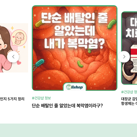
#건강샵 
#건강샵 정보
약인지 5가지 정리
대장균 감
항생제는 
단순 배탈인 줄 알았는데 복막염이라구?