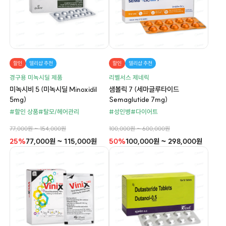
할인
델리샵 추천
할인
델리샵 추천
경구용 미녹시딜 제품
리벨서스 제네릭
미녹시비 5 (미녹시딜 Minoxidil
샘볼릭 7 (세마글루타이드
5mg)
Semaglutide 7mg)
#할인 상품
#탈모/헤어관리
#성인병
#다이어트
77,000원 ~ 154,000원
100,000원 ~ 600,000원
25%
77,000원 ~ 115,000원
50%
100,000원 ~ 298,000원