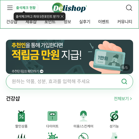
출석체크 현황
출석체크하고 최대 5천포인트 받기!
건강샵
제휴샵
포인트
정보
실후기
이벤트
커뮤니티
5
/
5
건강샵
전체보기
할인상품
다이어트
미용/스킨케어
성기능