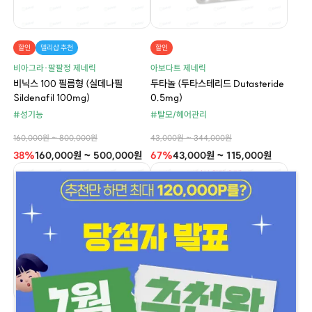
할인
델리샵 추천
할인
비아그라·팔팔정 제네릭
아보다트 제네릭
비닉스 100 필름형 (실데나필
두타놀 (두타스테리드 Dutasteride
Sildenafil 100mg)
0.5mg)
#성기능
#탈모/헤어관리
160,000원 ~ 800,000원
43,000원 ~ 344,000원
38%
160,000원 ~ 500,000원
67%
43,000원 ~ 115,000원