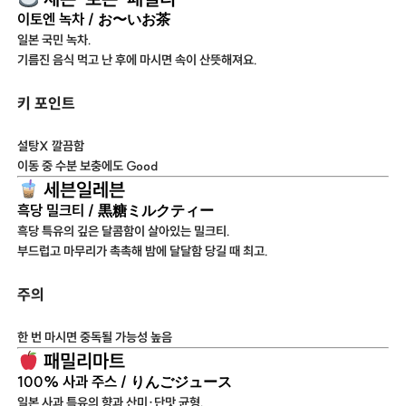
이토엔 녹차 / お〜いお茶
일본 국민 녹차.
기름진 음식 먹고 난 후에 마시면 속이 산뜻해져요.
키 포인트
설탕X 깔끔함
이동 중 수분 보충에도 Good
세븐일레븐
흑당 밀크티 / 黒糖ミルクティー
흑당 특유의 깊은 달콤함이 살아있는 밀크티.
부드럽고 마무리가 촉촉해 밤에 달달함 당길 때 최고.
주의
한 번 마시면 중독될 가능성 높음
패밀리마트
100% 사과 주스 / りんごジュース
일본 사과 특유의 향과 산미·단맛 균형.