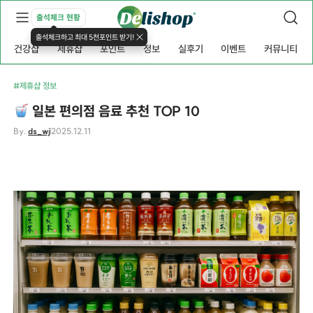
출석체크 현황
출석체크하고 최대 5천포인트 받기!
건강샵
제휴샵
포인트
정보
실후기
이벤트
커뮤니티
#제휴샵 정보
일본 편의점 음료 추천 TOP 10
By.
ds_wj
2025.12.11