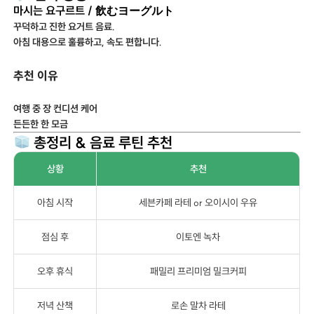
마시는 요구르트 / 飲むヨーグルト
꾸덕하고 진한 요거트 음료.
아침 대용으로 훌륭하고, 속도 편합니다.
추천 이유
여행 중 장 컨디션 케어
든든한 한 모금
총정리 & 음료 루틴 추천
상황
추천
아침 시작
세븐카페 라테 or 오이시이 우유
점심 후
이토엔 녹차
오후 휴식
패밀리 프리미엄 밀크커피
저녁 산책
로손 말차 라테