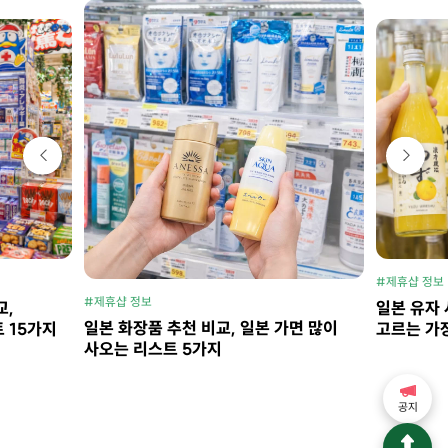
#제휴샵 정
#제휴샵 정보
일본 가면
일본 직구
일본 유자 사케 비교, 실패 없이 고르는
지
손해 보는
가장 중요한 기준
공지