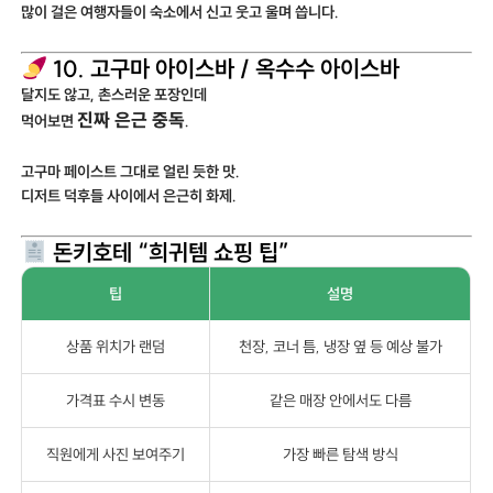
많이 걸은 여행자들이 숙소에서 신고 웃고 울며 씁니다.
10. 고구마 아이스바 / 옥수수 아이스바
달지도 않고, 촌스러운 포장인데
진짜 은근 중독
먹어보면
.
고구마 페이스트 그대로 얼린 듯한 맛.
디저트 덕후들 사이에서 은근히 화제.
돈키호테 “희귀템 쇼핑 팁”
팁
설명
상품 위치가 랜덤
천장, 코너 틈, 냉장 옆 등 예상 불가
가격표 수시 변동
같은 매장 안에서도 다름
직원에게 사진 보여주기
가장 빠른 탐색 방식