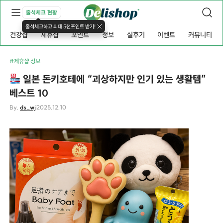
출석체크 현황
출석체크하고 최대 5천포인트 받기!
건강샵
제휴샵
포인트
정보
실후기
이벤트
커뮤니티
#제휴샵 정보
일본 돈키호테에 “괴상하지만 인기 있는 생활템”
베스트 10
By.
ds_wj
2025.12.10