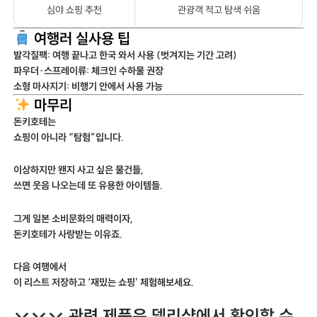
심야 쇼핑 추천
관광객 적고 탐색 쉬움
여행러 실사용 팁
발각질팩: 여행 끝나고 한국 와서 사용 (벗겨지는 기간 고려)
파우더·스프레이류: 체크인 수하물 권장
소형 마사지기: 비행기 안에서 사용 가능
마무리
돈키호테는
쇼핑이 아니라 “탐험”입니다.
이상하지만 왠지 사고 싶은 물건들,
쓰면 웃음 나오는데 또 유용한 아이템들.
그게 일본 소비문화의 매력이자,
돈키호테가 사랑받는 이유죠.
다음 여행에서
이 리스트 저장하고 ‘재밌는 쇼핑’ 체험해보세요.
↓↓↓ 관련 제품은 델리샵에서 확인할 수