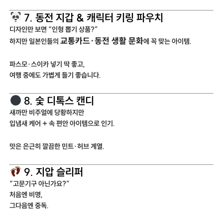
7. 동전 지갑 & 캐릭터 키링 파우치
디자인만 보면 “인형 뽑기 상품?”
교통카드·동전 생활 문화
하지만 일본인들의
에 꼭 맞는 아이템.
파스모·스이카 넣기 딱 좋고,
여행 중에도 가볍게 들기 좋습니다.
8. 숯 디톡스 캔디
새까만 비주얼에 당황하지만
입냄새 케어 + 속 편안 아이템으로 인기.
맛은 은근히 깔끔한 민트·허브 계열.
9. 지압 슬리퍼
“고문기구 아닌가요?”
처음엔 비명,
그다음엔 중독.