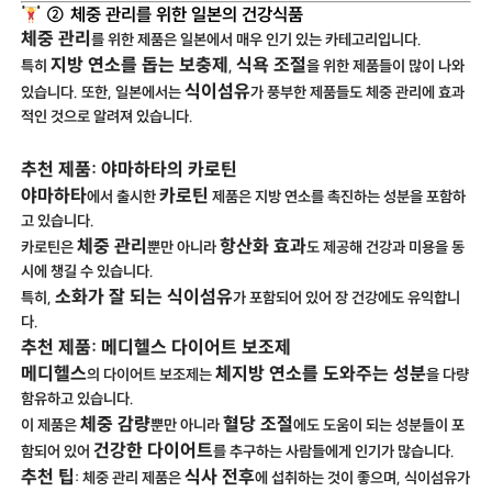
② 체중 관리를 위한 일본의 건강식품
체중 관리
를 위한 제품은 일본에서 매우 인기 있는 카테고리입니다.
지방 연소를 돕는 보충제
식욕 조절
특히
,
을 위한 제품들이 많이 나와
식이섬유
있습니다. 또한, 일본에서는
가 풍부한 제품들도 체중 관리에 효과
적인 것으로 알려져 있습니다.
추천 제품: 야마하타의 카로틴
야마하타
카로틴
에서 출시한
제품은 지방 연소를 촉진하는 성분을 포함하
고 있습니다.
체중 관리
항산화 효과
카로틴은
뿐만 아니라
도 제공해 건강과 미용을 동
시에 챙길 수 있습니다.
소화가 잘 되는 식이섬유
특히,
가 포함되어 있어 장 건강에도 유익합니
다.
추천 제품: 메디헬스 다이어트 보조제
메디헬스
체지방 연소를 도와주는 성분
의 다이어트 보조제는
을 다량
함유하고 있습니다.
체중 감량
혈당 조절
이 제품은
뿐만 아니라
에도 도움이 되는 성분들이 포
건강한 다이어트
함되어 있어
를 추구하는 사람들에게 인기가 많습니다.
추천 팁
식사 전후
: 체중 관리 제품은
에 섭취하는 것이 좋으며, 식이섬유가