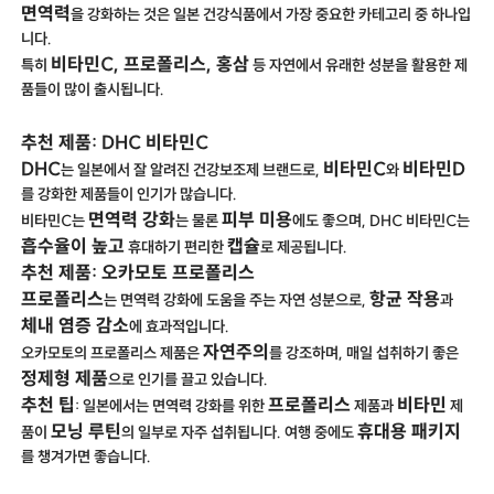
면역력
을 강화하는 것은 일본 건강식품에서 가장 중요한 카테고리 중 하나입
니다.
비타민C, 프로폴리스, 홍삼
특히
등 자연에서 유래한 성분을 활용한 제
품들이 많이 출시됩니다.
추천 제품: DHC 비타민C
DHC
비타민C
비타민D
는 일본에서 잘 알려진 건강보조제 브랜드로,
와
를 강화한 제품들이 인기가 많습니다.
면역력 강화
피부 미용
비타민C는
는 물론
에도 좋으며, DHC 비타민C는
흡수율이 높고
캡슐
휴대하기 편리한
로 제공됩니다.
추천 제품: 오카모토 프로폴리스
프로폴리스
항균 작용
는 면역력 강화에 도움을 주는 자연 성분으로,
과
체내 염증 감소
에 효과적입니다.
자연주의
오카모토의 프로폴리스 제품은
를 강조하며, 매일 섭취하기 좋은
정제형 제품
으로 인기를 끌고 있습니다.
추천 팁
프로폴리스
비타민
: 일본에서는 면역력 강화를 위한
제품과
제
모닝 루틴
휴대용 패키지
품이
의 일부로 자주 섭취됩니다. 여행 중에도
를 챙겨가면 좋습니다.