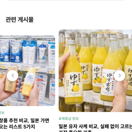
관련 게시물
#제휴샵 정보
#제휴샵 정보
일본 가면
일본 직구 
일본 유자 사케 비교, 실패 없이 고르는
지
손해 보는 