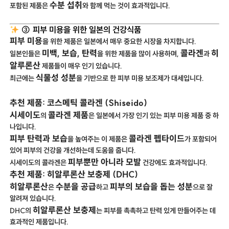
수분 섭취
포함된 제품은
와 함께 먹는 것이 효과적입니다.
③ 피부 미용을 위한 일본의 건강식품
피부 미용
을 위한 제품은 일본에서 매우 중요한 시장을 차지합니다.
미백, 보습, 탄력
콜라겐
히
일본인들은
을 위한 제품을 많이 사용하며,
과
알루론산
제품들이 매우 인기 있습니다.
식물성 성분
최근에는
을 기반으로 한 피부 미용 보조제가 대세입니다.
추천 제품: 코스메틱 콜라겐 (Shiseido)
시세이도
콜라겐 제품
의
은 일본에서 가장 인기 있는 피부 미용 제품 중 하
나입니다.
피부 탄력과 보습
콜라겐 펩타이드
을 높여주는 이 제품은
가 포함되어
있어 피부의 건강을 개선하는데 도움을 줍니다.
피부뿐만 아니라 모발
시세이도의 콜라겐은
건강에도 효과적입니다.
추천 제품: 히알루론산 보충제 (DHC)
히알루론산
수분을 공급
피부의 보습을 돕는 성분
은
하고
으로 잘
알려져 있습니다.
히알루론산 보충제
DHC의
는 피부를 촉촉하고 탄력 있게 만들어주는 데
효과적인 제품입니다.