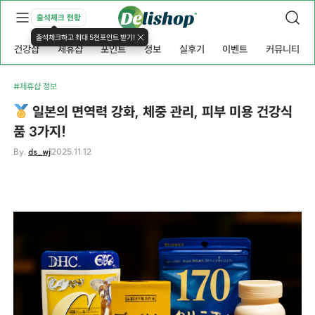
출석체크 현황
출석체크하고 최대 5천포인트 받기!
건강샵
제휴샵
포인트
정보
실후기
이벤트
커뮤니티
#제휴샵 정보
일본의 면역력 강화, 체중 관리, 피부 미용 건강식
품 3가지!
By.
ds_wj
2025.11.12