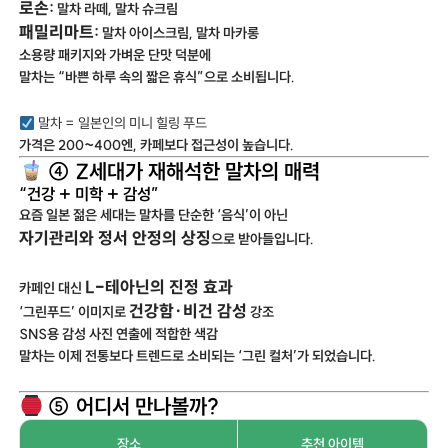
로손:
말차 라떼, 말차 슈크림
패밀리마트:
말차 아이스크림, 말차 마카롱
소용량 패키지와 가벼운 단맛 덕분에
말차는 “바쁜 하루 속의 짧은 휴식”으로 소비됩니다.
말차 = 일본인의 미니 힐링 푸드
가격은 200~400엔, 카페보다 접근성이 높습니다.
④ Z세대가 재해석한 말차의 매력
“건강 + 미학 + 감성”
요즘 일본 젊은 세대는 말차를 단순한 ‘음식’이 아닌
자기관리와 정서 안정의 상징
으로 받아들입니다.
L-테아닌의 진정 효과
카페인 대신
건강함·비건 감성
‘그린푸드’ 이미지로
강조
SNS용 감성 사진 연출에 적합한 색감
말차는 이제 전통보다 트렌드로 소비되는 ‘그린 컬처’가 되었습니다.
⑤ 어디서 만나볼까?
장소
추천 아이템