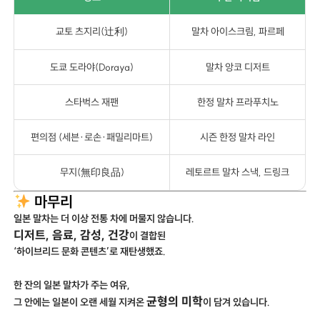
교토 츠지리(辻利)
말차 아이스크림, 파르페
도쿄 도라야(Doraya)
말차 앙코 디저트
스타벅스 재팬
한정 말차 프라푸치노
편의점 (세븐·로손·패밀리마트)
시즌 한정 말차 라인
무지(無印良品)
레토르트 말차 스낵, 드링크
마무리
일본 말차는 더 이상 전통 차에 머물지 않습니다.
디저트, 음료, 감성, 건강
이 결합된
‘하이브리드 문화 콘텐츠’로 재탄생했죠.
한 잔의 일본 말차가 주는 여유,
균형의 미학
그 안에는 일본이 오랜 세월 지켜온
이 담겨 있습니다.