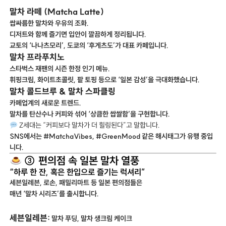
말차 라떼 (Matcha Latte)
쌉싸름한 말차와 우유의 조화.
디저트와 함께 즐기면 입안이 깔끔하게 정리됩니다.
교토의 ‘나나츠모리’, 도쿄의 ‘후게츠도’가 대표 카페입니다.
말차 프라푸치노
스타벅스 재팬의 시즌 한정 인기 메뉴.
휘핑크림, 화이트초콜릿, 팥 토핑 등으로 ‘일본 감성’을 극대화했습니다.
말차 콜드브루 & 말차 스파클링
카페업계의 새로운 트렌드.
말차를 탄산수나 커피와 섞어 ‘상큼한 쌉쌀함’을 구현합니다.
Z세대는 “커피보다 말차가 더 힐링된다”고 말합니다.
SNS에서는 #MatchaVibes, #GreenMood 같은 해시태그가 유행 중입
니다.
③ 편의점 속 일본 말차 열풍
“하루 한 잔, 혹은 한입으로 즐기는 럭셔리”
세븐일레븐, 로손, 패밀리마트 등 일본 편의점들은
매년 ‘말차 시리즈’를 출시합니다.
세븐일레븐:
말차 푸딩, 말차 생크림 케이크