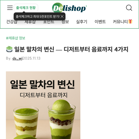
출석체크 현황
출석체크하고 최대 5천포인트 받기!
건강샵
제휴샵
포인트
정보
실후기
이벤트
커뮤니티
#제휴샵 정보
일본 말차의 변신 — 디저트부터 음료까지 4가지
By.
ds_wj
2025.11.13