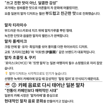
“쓰고 진한 맛이 아닌, 달콤한 감성”
과거에는 쌉싸름한 맛으로 어른들의 차 문화에 머물렀지만,
부드럽고 친근한 맛
요즘 일본의 말차 디저트는 훨씬
으로 진화했습니다.
말차 티라미수
부드러운 마스카포네 치즈 위에 말차가루를 뿌린 형태.
녹진한 단맛과 씁쓸한 말차의 밸런스가 완벽합니다.
말차 롤케이크
크림 안에 팥·유자·흑임자를 섞어 풍미를 더한 하이브리드 디저트.
교토 ‘츠지리(辻利)’와 ‘이토엔(伊藤園)’ 같은 브랜드가 대표적입니다.
말차 초콜릿 & 쿠키
‘로이스(ROYCE)’와 ‘킷캣 말차’는 일본 여행자의 필수 쇼핑템으로 자리 잡았
습니다.
말차 디저트는 시각적으로도 인기가 높습니다.
선명한 녹색이 카메라에 담길 때 감성적인 ‘힐링 컬러’로 인식되기 때문이죠.
② 카페 음료로 다시 태어난 일본 말차
“전통이 카페인보다 매력적인 시대”
일본의 카페 시장은 ‘말차라떼’를 중심으로
현대적인 말차 음료 문화
를 만들어가고 있습니다.