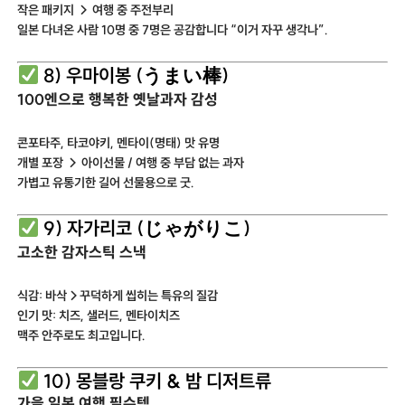
작은 패키지 → 여행 중 주전부리
일본 다녀온 사람 10명 중 7명은 공감합니다 “이거 자꾸 생각나”.
8) 우마이봉 (うまい棒)
100엔으로 행복한 옛날과자 감성
콘포타주, 타코야키, 멘타이(명태) 맛 유명
개별 포장 → 아이선물 / 여행 중 부담 없는 과자
가볍고 유통기한 길어 선물용으로 굿.
9) 자가리코 (じゃがりこ)
고소한 감자스틱 스낵
식감: 바삭→꾸덕하게 씹히는 특유의 질감
인기 맛: 치즈, 샐러드, 멘타이치즈
맥주 안주로도 최고입니다.
10) 몽블랑 쿠키 & 밤 디저트류
가을 일본 여행 필수템