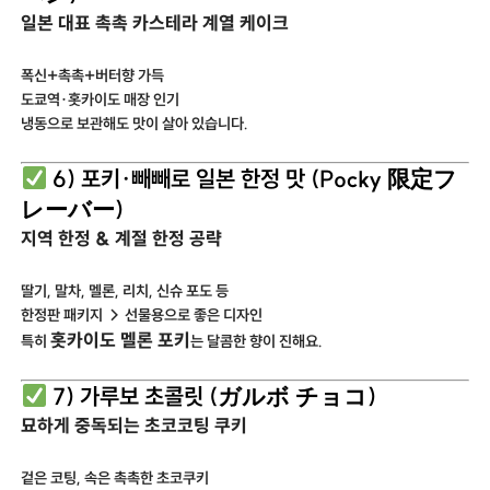
일본 대표 촉촉 카스테라 계열 케이크
폭신+촉촉+버터향 가득
도쿄역·홋카이도 매장 인기
냉동으로 보관해도 맛이 살아 있습니다.
6) 포키·빼빼로 일본 한정 맛 (Pocky 限定フ
レーバー)
지역 한정 & 계절 한정 공략
딸기, 말차, 멜론, 리치, 신슈 포도 등
한정판 패키지 → 선물용으로 좋은 디자인
홋카이도 멜론 포키
특히
는 달콤한 향이 진해요.
7) 가루보 초콜릿 (ガルボ チョコ)
묘하게 중독되는 초코코팅 쿠키
겉은 코팅, 속은 촉촉한 초코쿠키