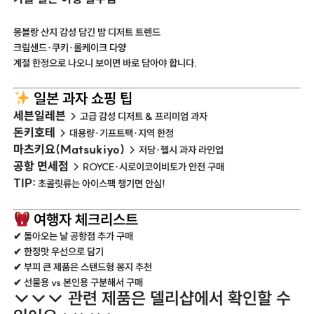
몽블랑 산지 감성 담긴 밤 디저트 트렌드
크림샌드·쿠키·롤케이크 다양
계절 한정으로 나오니 보이면 바로 담아야 합니다.
일본 과자 쇼핑 팁
세븐일레븐
→ 고급 감성 디저트 & 프리미엄 과자
돈키호테
→ 대용량·기프트팩·지역 한정
마츠키요(Matsukiyo)
→ 저당·헬시 과자 라인업
공항 면세점
→ ROYCE·시로이코이비토가 안전 구매
TIP:
초콜릿류는 아이스팩 챙기면 안심!
여행자 체크리스트
✔ 돌아오는 날 공항점 추가 구매
✔ 한정맛 우선으로 담기
✔ 부피 큰 제품은 스탠드형 봉지 추천
✔ 선물용 vs 본인용 구분해서 구매
↓↓↓ 관련 제품은 델리샵에서 확인할 수