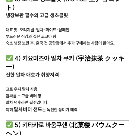
ト)
냉장보관 필수의 고급 생초콜릿
대표 맛: 오리지널·말차·화이트·샴페인
부드러운 식감과 깊은 코코아 향
숙소 냉장 보관 후, 출국 전 공항점에서 추가 구매하는 사람이 많아요.
4) 키요미즈야 말차 쿠키 (宇治抹茶 クッキ
ー)
진한 말차 애호가 취향저격
교토 우지 말차 사용
쌉싸름 + 고급 버터 향
말차 덕후라면 필수입니다.
말차버터 샌드
특히
는 녹진한 풍미가 매력.
5) 키타카로 바움쿠헨 (北菓楼 バウムクー
ヘン)