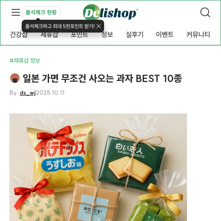
출석체크 현황
출석체크하고 최대 5천포인트 받기!
건강샵
제휴샵
포인트
정보
실후기
이벤트
커뮤니티
#제휴샵 정보
일본 가면 무조건 사오는 과자 BEST 10종
By.
ds_wj
2025.10.11