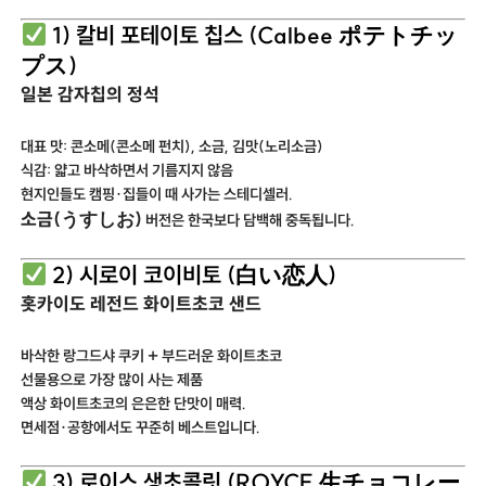
1) 칼비 포테이토 칩스 (Calbee ポテトチッ
プス)
일본 감자칩의 정석
대표 맛: 콘소메(콘소메 펀치), 소금, 김맛(노리소금)
식감: 얇고 바삭하면서 기름지지 않음
현지인들도 캠핑·집들이 때 사가는 스테디셀러.
소금(うすしお)
버전은 한국보다 담백해 중독됩니다.
2) 시로이 코이비토 (白い恋人)
홋카이도 레전드 화이트초코 샌드
바삭한 랑그드샤 쿠키 + 부드러운 화이트초코
선물용으로 가장 많이 사는 제품
액상 화이트초코의 은은한 단맛이 매력.
면세점·공항에서도 꾸준히 베스트입니다.
3) 로이스 생초콜릿 (ROYCE 生チョコレー