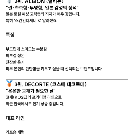
2위. ALBION (알비온)
“결·촉촉함·투명함, 일본 감성의 정석”
일본 로컬 여성 고객층의 지지가 매우 강합니다.
특히 ‘스킨컨디셔너’로 알려졌죠.
특징
부드럽게 스며드는 수분감
피부결 정돈
잔잔한 윤기
피부 본연의 탄탄함을 키우고 싶을 때 선택되는 브랜드입니다.
3위. DECORTE (코스메 데코르테)
“은은한 광채가 필요한 날”
코세(KOSE)의 프리미엄 라인으로
최근 한국에서도 인기 상승 중입니다.
대표 라인
리포솜 세럼