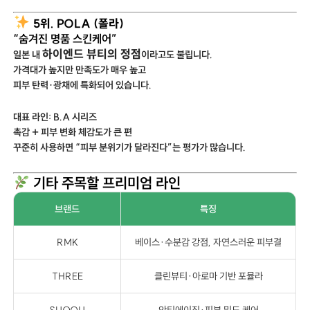
5위. POLA (폴라)
“숨겨진 명품 스킨케어”
하이엔드 뷰티의 정점
일본 내
이라고도 불립니다.
가격대가 높지만 만족도가 매우 높고
피부 탄력·광채에 특화되어 있습니다.
대표 라인: B.A 시리즈
촉감 + 피부 변화 체감도가 큰 편
꾸준히 사용하면 “피부 분위기가 달라진다”는 평가가 많습니다.
기타 주목할 프리미엄 라인
브랜드
특징
RMK
베이스·수분감 강점, 자연스러운 피부결
THREE
클린뷰티·아로마 기반 포뮬라
SUQQU
안티에이징·피부 밀도 케어