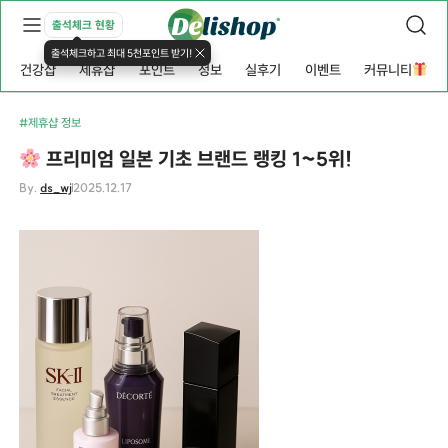
출석체크 현황
출석체크하고 최대 5천포인트 받기!
건강샵
제휴샵
포인트
정보
실후기
이벤트
커뮤니티
#제휴샵 정보
프리미엄 일본 기초 브랜드 랭킹 1~5위!
By.
ds_wj
2025.12.17