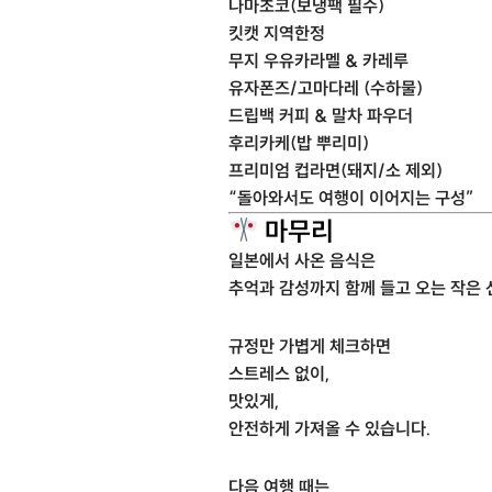
나마초코(보냉팩 필수)
킷캣 지역한정
무지 우유카라멜 & 카레루
유자폰즈/고마다레 (수하물)
드립백 커피 & 말차 파우더
후리카케(밥 뿌리미)
프리미엄 컵라면(돼지/소 제외)
“돌아와서도 여행이 이어지는 구성”
마무리
일본에서 사온 음식은
추억과 감성까지 함께 들고 오는 작은 
규정만 가볍게 체크하면
스트레스 없이,
맛있게,
안전하게 가져올 수 있습니다.
다음 여행 때는