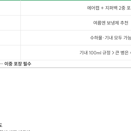
에어캡 + 지퍼백 2중 
여름엔 보냉제 추천
수하물·기내 모두 가
기내 100ml 규정→큰 병은
회… 이중 포장 필수
도