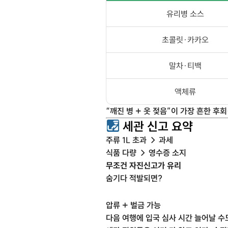
유리병 소스
초콜릿·카카오
말차·티백
액체류
“깨진 병 + 옷 젖음”이 가장 흔한 후
세관 신고 요약
주류 1L 초과 → 과세
식품 다량 → 영수증 소지
무조건 자진신고가 유리
숨기다 적발되면?
압류 + 벌금 가능
다음 여행에 입국 심사 시간 늘어날 수