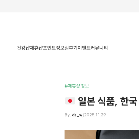
건강샵
제휴샵
포인트
정보
실후기
이벤트
커뮤니티
#제휴샵 정보
일본 식품, 한국
By.
ds_wj
2025.11.29