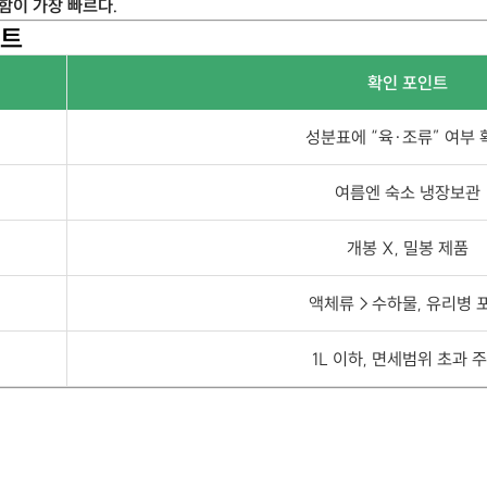
함이 가장 빠르다.
스트
확인 포인트
성분표에 “육·조류” 여부 
여름엔 숙소 냉장보관
개봉 X, 밀봉 제품
액체류→수하물, 유리병 
1L 이하, 면세범위 초과 