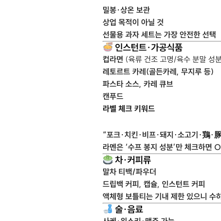
밀봉·상온 보관
상업 목적이 아닐 것
선물용 과자 세트는 가장 안전한 선택
인스턴트·가공식품
컵라면
(육류 건조 고명/육수 분말 성분
레토르트 카레(골든카레, 무지루 등)
파스타 소스, 카레 큐브
캔푸드
라벨 체크 키워드
“포크·치킨·비프·돼지·소고기·鶏·豚
라멘은 ‘수프 봉지 성분’만 체크하면 
차·커피류
말차 티백/파우더
드립백 커피, 캡슐, 인스턴트 커피
액체형 보틀티는 기내 제한 있으니 수
술·음료