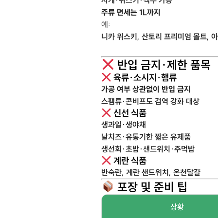
사케·위스키·맥주 가능
주류 면세는 1L까지
예:
니카 위스키, 산토리 프리미엄 몰트, 
반입 금지·제한 품목
육류·소시지·햄류
가공 여부 상관없이 반입 금지
스팸류·콘비프도 검역 강화 대상
신선 식품
생과일·생야채
날치즈·유통기한 짧은 유제품
생선회·초밥·샌드위치·주먹밥
계란 식품
반숙란, 계란 샌드위치, 온천달걀
포장 및 준비 팁
상황