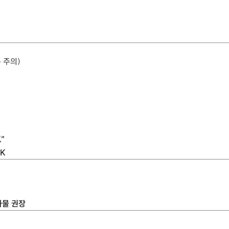
 주의)
”
OK
하물 권장