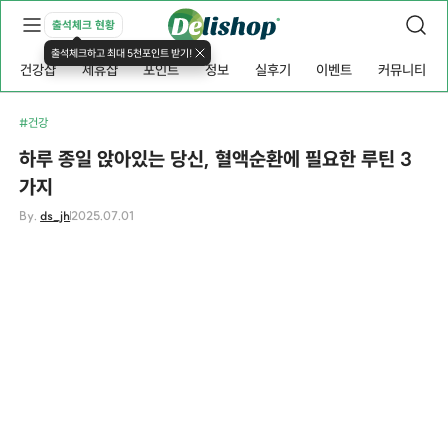
출석체크 현황
출석체크하고 최대 5천포인트 받기!
건강샵
제휴샵
포인트
정보
실후기
이벤트
커뮤니티
#건강
하루 종일 앉아있는 당신, 혈액순환에 필요한 루틴 3
가지
By.
ds_jh
2025.07.01