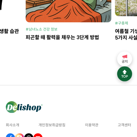
#구충제
#남녀노소 건강 정보
 생활 습관
여름철 기생
피곤할 때 활력을 채우는 3단계 방법
5가지 사
공지
회사소개
개인정보취급방침
이용약관
고객센터