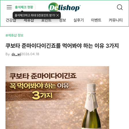
출석체크 현황
출석체크하고 최대 5천포인트 받기!
건강샵
제휴샵
포인트
정보
실후기
이벤트
커뮤니티
#제휴샵 정보
쿠보타 준마이다이긴죠를 먹어봐야 하는 이유 3가지
By.
ds_wj
2026.04.18