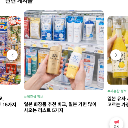
관련 게시물
#제휴샵 정보
#제휴샵 정보
교,
일본 유자 
일본 화장품 추천 비교, 일본 가면 많이
 15가지
고르는 가
사오는 리스트 5가지
공지