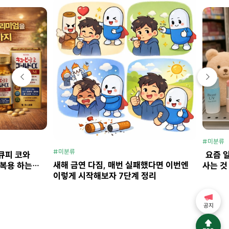
#미분류
#미분류
큐피 코와
요즘 
새해 금연 다짐, 매번 실패했다면 이번엔
 복용 하는
사는 것
이렇게 시작해보자 7단계 정리
공지