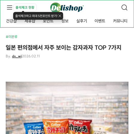
출석체크 현황
출석체크하고 최대 5천포인트 받기!
건강샵
제휴샵
포인트
정보
실후기
이벤트
커뮤니티
#미분류
일본 편의점에서 자주 보이는 감자과자 TOP 7가지
By.
ds_wj
2026.02.11