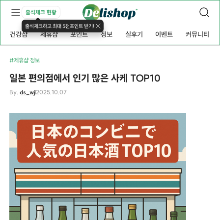
출석체크 현황
출석체크하고 최대 5천포인트 받기!
건강샵
제휴샵
포인트
정보
실후기
이벤트
커뮤니티
#제휴샵 정보
일본 편의점에서 인기 많은 사케 TOP10
By.
ds_wj
2025.10.07