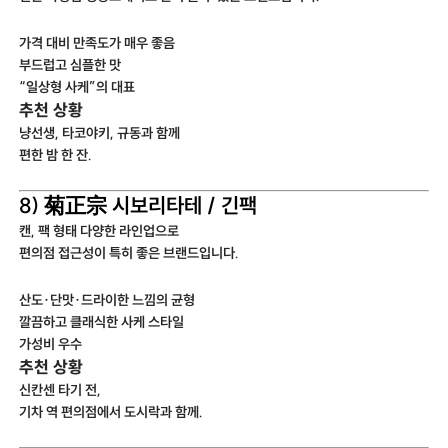
가격 대비 만족도가 매우 좋음
부드럽고 심플한 맛
“일상형 사케”의 대표
추천 상황
냥선생, 타코야키, 규동과 함께
편한 밤 한 잔.
8) 菊正宗 시보리타테 / 긴팩
캔, 팩 형태 다양한 라인업으로
편의점 접근성이 특히 좋은 브랜드입니다.
산도·단맛·드라이한 느낌의 균형
깔끔하고 클래식한 사케 스타일
가성비 우수
추천 상황
신칸센 타기 전,
기차 역 편의점에서 도시락과 함께.