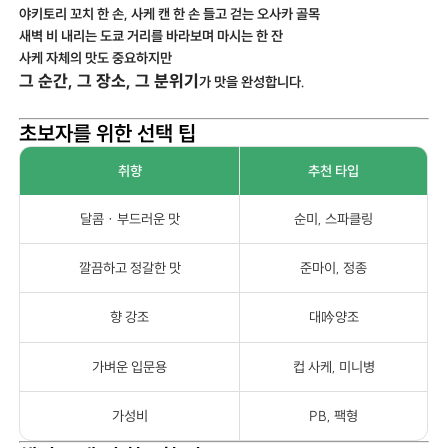
야키토리 꼬치 한 손, 사케 캔 한 손 들고 걷는 오사카 골목
새벽 비 내리는 도쿄 거리를 바라보며 마시는 한 잔
사케 자체의 맛도 중요하지만
그 순간, 그 장소, 그 분위기
가 맛을 완성합니다.
초보자를 위한 선택 팁
취향
추천 타입
달콤 · 부드러운 맛
순미, 스파클링
깔끔하고 정갈한 맛
준마이, 정종
향 강조
대吟양조
가벼운 입문용
컵 사케, 미니병
가성비
PB, 팩형