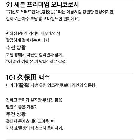
9) 세븐 프리미엄 오니코로시
“귀신도 쓰러뜨린다(鬼殺し)”라는 이름처럼 강렬한 인상이지만,
실제로는 아주 부담 없고 마일드한 편이에요.
편의점 PB라 가격이 매우 합리적
깔끔하게 떨어지는 피니시
추천 상황
호텔 방에서 따끈한 컵라면과 함께.
“이 순간 여행 온 거 맞다” 싶은 감성.
10) 久保田 백수
니가타(新潟) 지방 유명 양조장 쿠보타 라인의 입문형.
진하고 풍미가 깊지만 무겁진 않음
밸런스 좋은 기본기
추천 상황
흑돼지 돈카츠 테이크아웃 후
저녁 호텔 방에서 천천히 음미하기.