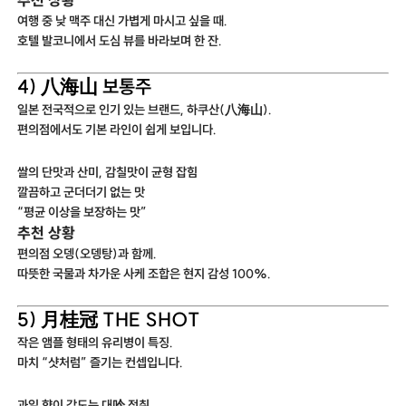
여행 중 낮 맥주 대신 가볍게 마시고 싶을 때.
호텔 발코니에서 도심 뷰를 바라보며 한 잔.
4) 八海山 보통주
일본 전국적으로 인기 있는 브랜드, 하쿠산(八海山).
편의점에서도 기본 라인이 쉽게 보입니다.
쌀의 단맛과 산미, 감칠맛이 균형 잡힘
깔끔하고 군더더기 없는 맛
“평균 이상을 보장하는 맛”
추천 상황
편의점 오뎅(오뎅탕)과 함께.
따뜻한 국물과 차가운 사케 조합은 현지 감성 100%.
5) 月桂冠 THE SHOT
작은 앰플 형태의 유리병이 특징.
마치 “샷처럼” 즐기는 컨셉입니다.
과일 향이 감도는 대吟 정취