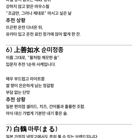
강하지 않고 맑은 마우스필
“조금만, 그러나 제대로” 마시고 싶은 날
추천 상황
뜨끈한 온천 다녀온 뒤,
유카타 입고 온천 료칸 창가에 앉아 짧게 한 잔.
6) 上善如水 순미정종
이름 그대로, “물처럼 깨끗한 술”.
입문자 추천 1순위 사케입니다.
매우 부드럽고 라이트함
쌀 향이 은은하게 남는 정갈함
부담 없는 단맛
추천 상황
일본 편의점 샐러드, 치즈, 건어물과 훌륭한 조합.
야식 대신 가볍게 기분만 내기 좋은 술.
7) 白鶴 마루(まる)
일본 가정집 냉장고에서도 흔히 볼 수 있는 브랜드입니다.