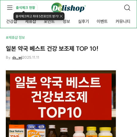
출석체크 현황
출석체크하고 최대 5천포인트 받기!
건강샵
제휴샵
포인트
정보
실후기
이벤트
커뮤니티
#제휴샵 정보
일본 약국 베스트 건강 보조제 TOP 10!
By.
ds_wj
2025.11.11