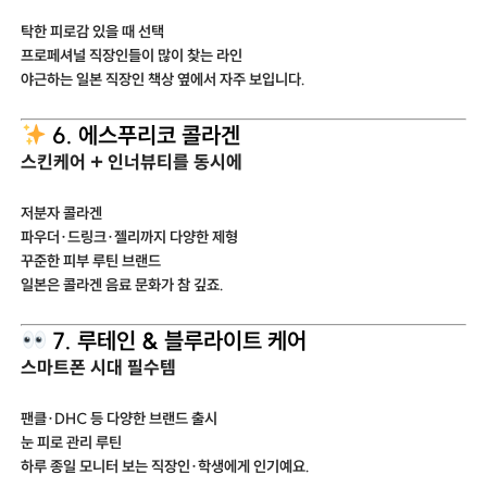
탁한 피로감 있을 때 선택
프로페셔널 직장인들이 많이 찾는 라인
야근하는 일본 직장인 책상 옆에서 자주 보입니다.
6. 에스푸리코 콜라겐
스킨케어 + 인너뷰티를 동시에
저분자 콜라겐
파우더·드링크·젤리까지 다양한 제형
꾸준한 피부 루틴 브랜드
일본은 콜라겐 음료 문화가 참 깊죠.
7. 루테인 & 블루라이트 케어
스마트폰 시대 필수템
팬클·DHC 등 다양한 브랜드 출시
눈 피로 관리 루틴
하루 종일 모니터 보는 직장인·학생에게 인기예요.