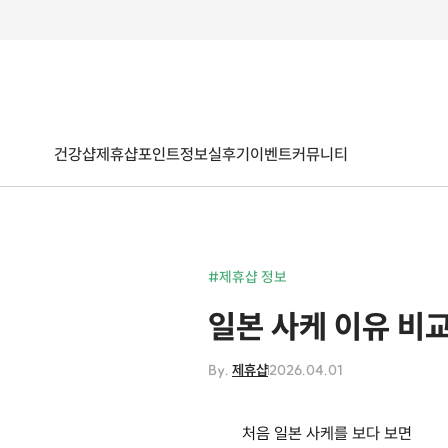
건강샵
제휴샵
포인트
정보
실후기
이벤트
커뮤니티
#제휴샵 정보
일본 사케 이유 비
By.
제휴샵
2026.04.01
처음 일본 사케를 보다 보면