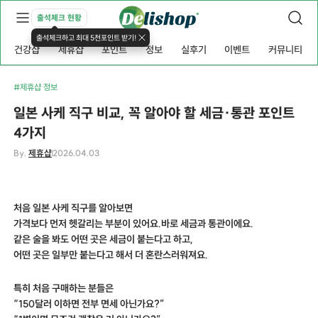
출석체크 현황
출석체크하고 최대 5천포인트 받기!
건강샵
제휴샵
포인트
정보
실후기
이벤트
커뮤니티
#제휴샵 정보
일본 사케 직구 비교, 꼭 알아야 할 세금·통관 포인트
4가지
By.
제휴샵
2026.04.03
처음 일본 사케 직구를 알아보면
일본 사케 직구, 일본 사케 직구, 일본 사케 직구
가격보다 먼저 헷갈리는 부분이 있어요.바로 세금과 통관이에요.
같은 술을 봐도 어떤 곳은 세금이 붙는다고 하고,
어떤 곳은 일부만 붙는다고 해서 더 혼란스러워져요.
특히 처음 구매하는 분들은
“150달러 이하면 전부 면세 아닌가요?”