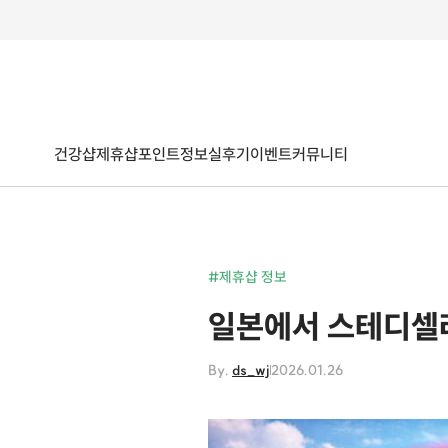
건강샵
제휴샵
포인트
정보
실후기
이벤트
커뮤니티
#제휴샵 정보
일본에서 스테디셀러
By.
ds_wj
2026.01.26