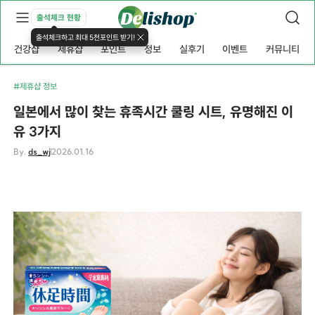
출석체크 현황
출석체크하고 최대 5천포인트 받기!
건강샵
제휴샵
포인트
정보
실후기
이벤트
커뮤니티
#제휴샵 정보
일본에서 많이 찾는 휴족시간 쿨링 시트, 유명해진 이
유 3가지
By.
ds_wj
2026.01.16