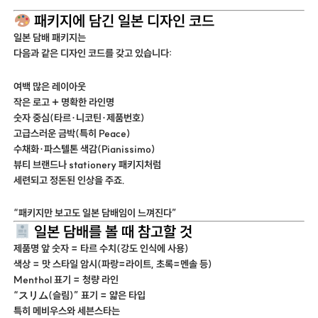
패키지에 담긴 일본 디자인 코드
일본 담배 패키지는
다음과 같은 디자인 코드를 갖고 있습니다:
여백 많은 레이아웃
작은 로고 + 명확한 라인명
숫자 중심(타르·니코틴·제품번호)
고급스러운 금박(특히 Peace)
수채화·파스텔톤 색감(Pianissimo)
뷰티 브랜드나 stationery 패키지처럼
세련되고 정돈된 인상을 주죠.
“패키지만 보고도 일본 담배임이 느껴진다”
일본 담배를 볼 때 참고할 것
제품명 앞 숫자 = 타르 수치(강도 인식에 사용)
색상 = 맛 스타일 암시(파랑=라이트, 초록=멘솔 등)
Menthol 표기 = 청량 라인
“スリム(슬림)” 표기 = 얇은 타입
특히 메비우스와 세븐스타는