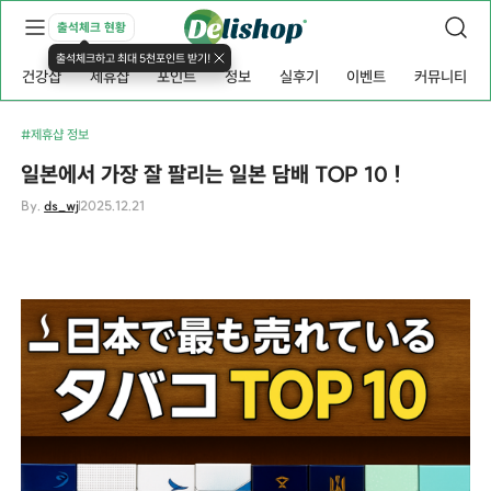
출석체크 현황
출석체크하고 최대 5천포인트 받기!
건강샵
제휴샵
포인트
정보
실후기
이벤트
커뮤니티
#제휴샵 정보
일본에서 가장 잘 팔리는 일본 담배 TOP 10 !
By.
ds_wj
2025.12.21