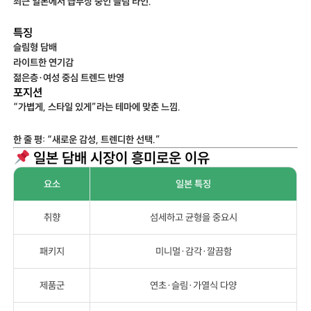
최근 일본에서 급부상 중인 슬림 라인.
특징
슬림형 담배
라이트한 연기감
젊은층·여성 중심 트렌드 반영
포지션
“가볍게, 스타일 있게”라는 테마에 맞춘 느낌.
한 줄 평: “새로운 감성, 트렌디한 선택.”
일본 담배 시장이 흥미로운 이유
요소
일본 특징
취향
섬세하고 균형을 중요시
패키지
미니멀·감각·깔끔함
제품군
연초·슬림·가열식 다양