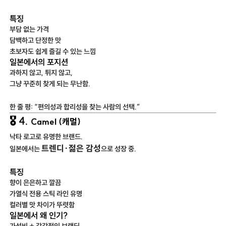
특징
부담 없는 가격
담백하고 단정한 맛
초보자도 쉽게 즐길 수 있는 느낌
일본에서의 포지션
과하지 않고, 튀지 않고,
그냥 꾸준히 찾게 되는 무난함.
한 줄 평: “편의성과 합리성을 찾는 사람의 선택.”
🎖 4.
Camel (캐멀)
낙타 로고로 유명한 브랜드.
트렌디·젊은 감성
일본에서는
으로 성장 중.
특징
향이 은은하고 깔끔
가열식 전용 스틱 라인 유명
컬러별 맛 차이가 뚜렷함
일본에서 왜 인기?
가성비 + 감각적인 브랜딩.