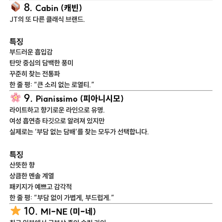
8.
Cabin (캐빈)
JT의 또 다른 클래식 브랜드.
특징
부드러운 흡입감
탄맛 중심의 담백한 풍미
꾸준히 찾는 전통파
한 줄 평: “큰 소리 없는 로열티.”
9.
Pianissimo (피아니시모)
라이트하고 향기로운 라인으로 유명.
여성 흡연층 타깃으로 알려져 있지만
실제로는 ‘부담 없는 담배’를 찾는 모두가 선택합니다.
특징
산뜻한 향
상큼한 멘솔 계열
패키지가 예쁘고 감각적
한 줄 평: “부담 없이 가볍게, 부드럽게.”
10.
MI-NE (미-네)