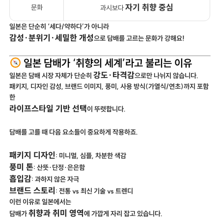
자기 취향 중심
문화
과시보다
일본은 단순히 ‘세다/약하다’가 아니라
감성·분위기·세밀한 개성
으로 담배를 고르는 문화가 강해요!
일본 담배가 ‘취향의 세계’라고 불리는 이유
강도·타격감
일본은 담배 시장 자체가 단순히
으로만 나뉘지 않습니다.
패키지, 디자인 감성, 브랜드 이미지, 풍미, 사용 방식(가열식/연초)까지 포함
한
라이프스타일 기반 선택
이 뚜렷합니다.
담배를 고를 때 다음 요소들이 중요하게 작용하죠.
패키지 디자인
: 미니멀, 심플, 차분한 색감
풍미 톤
: 산뜻·단정·은은함
흡입감
: 과하지 않은 자극
브랜드 스토리
: 전통 vs 최신 기술 vs 트렌디
이런 이유로 일본에서는
취향과 취미 영역
담배가
에 가깝게 자리 잡고 있습니다.