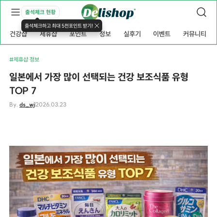
출석체크 현황
출석체크하고 최대 5천포인트 받기!
건강샵
제휴샵
포인트
정보
실후기
이벤트
커뮤니티
#제휴샵 정보
일본에서 가장 많이 선택되는 건강 보조식품 유형
TOP 7
By.
ds_wj
2026.03.23