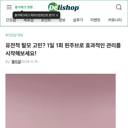
출석체크 현황
출석체크하고 최대 5천포인트 받기!
건강샵
제휴샵
포인트
정보
실후기
이벤트
커뮤니티
#건강샵 정보
유전적 탈모 고민? 1일 1회 핀주브로 효과적인 관리를
시작해보세요!
By.
델리샵
2024.11.15