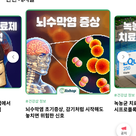
#건강샵 정보
#건강샵 정보
법에서
녹농균 치료
뇌수막염 초기증상, 감기처럼 시작해도
석
시프로플록
놓치면 위험한 신호
공지