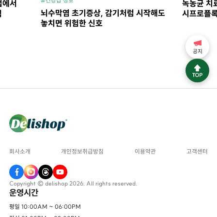
#건강샵 정보
법에서
녹농균 치료
뇌수막염 초기증상, 감기처럼 시작해도
석
시프로플록
놓치면 위험한 신호
공지
회사소개
개인정보취급방침
이용약관
고객센터
Copyright © delishop 2026. All rights reserved.
운영시간
평일 10:00AM ~ 06:00PM