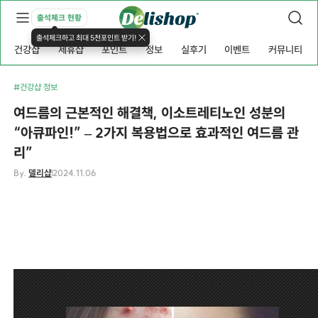
출석체크 현황
출석체크하고 최대 5천포인트 받기!
건강샵
제휴샵
포인트
정보
실후기
이벤트
커뮤니티
#건강샵 정보
여드름의 근본적인 해결책, 이소트레티노인 성분의
“아큐파인!” – 2가지 복용법으로 효과적인 여드름 관
리”
By.
델리샵
2024.11.06