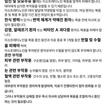
임신 및 모유수유 중
에는 이소트레티노인 복용을 엄격히 피해야 합니다.
태아에게 심각한 부작용을 유발할 수 있기 때문입니다.
이소트레티노인은 태아 발달에 악영향을 미칠 수 있으므로, 여성 환자는 복용
중 및 복용 후 일정 기간 동안 피임이 필수적입니다.
천식 병력
면역 체계가 약해진 환자
이 있거나
는 복용 전에 의사와 상
담이 필요합니다.
감염, 알레르기 환자
비타민 A 과다증
또는
환자도 복용을 피해야 합
니다.
헌혈 및 수혈
이소트레티노인을 복용 중인 동안과 치료 종료 후 1개월 동안
을 피해야
하며,
이소트레티노인을 투여받은 환자로부터 수혈을 받지 않도록 주의해야 합니다.
흔한 부작용
피부 관련 부작용
: 구순염(입술 염증), 피부 발진, 가려움, 피부염, 피부 박
리
눈 관련 부작용
: 눈꺼풀의 염증, 안구 자극, 결막염
혈액 관련 부작용
: 간수치 상승, 빈혈, 혈소판 감소 또는 증가, 고중성지방
혈증
대부분의 부작용은 경미하게 발생하며, 치료가 진행되면서 점차 완화될 수 있
습니다.
그러나 부작용이 심해질 경우 즉시 의사와 상담하여 복용을 조절하거나 중단
하는 것이 필요합니다.