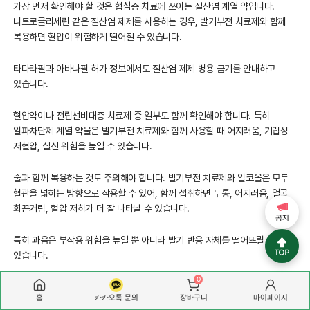
가장 먼저 확인해야 할 것은 협심증 치료에 쓰이는 질산염 계열 약입니다.
니트로글리세린 같은 질산염 제제를 사용하는 경우, 발기부전 치료제와 함께
복용하면 혈압이 위험하게 떨어질 수 있습니다.
타다라필과 아바나필 허가 정보에서도 질산염 제제 병용 금기를 안내하고
있습니다.
혈압약이나 전립선비대증 치료제 중 일부도 함께 확인해야 합니다. 특히
알파차단제 계열 약물은 발기부전 치료제와 함께 사용할 때 어지러움, 기립성
저혈압, 실신 위험을 높일 수 있습니다.
술과 함께 복용하는 것도 주의해야 합니다. 발기부전 치료제와 알코올은 모두
혈관을 넓히는 방향으로 작용할 수 있어, 함께 섭취하면 두통, 어지러움, 얼굴
화끈거림, 혈압 저하가 더 잘 나타날 수 있습니다.
공지
특히 과음은 부작용 위험을 높일 뿐 아니라 발기 반응 자체를 떨어뜨릴 수
있습니다.
0
식사와 음료도 성분에 따라 영향을 줄 수 있습니다. 실데나필과 바데나필은
홈
카카오톡 문의
마이페이지
장바구니
고지방 식사 후 작용이 늦어지거나 약의 최고 농도가 낮아질 수 있습니다.