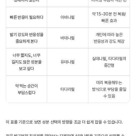
약 15~30분 전 복용/
빠른 반응이 필요하다
아바나필
빠른 효과
발기 강도와 반응성을
개인에 따라 높은
바데나필
중요하게 본다
반응성과 강도 체감
너무 짧지도, 너무
실데나필, 타다라필의
길지도 않은 성분을
유데나필
중간형
보고 싶다
미리 복용해두는
약 먹는 순간이
타다라필
방식으로 부담을 줄일
부담스럽다
수 있음
이 표를 기준으로 보면 성분 선택의 방향을 조금 더 쉽게 잡을 수 있습니다.
처음 발기부전 치료제를 알아보는 단계라면 실데나필을 기준으로 살펴볼 수