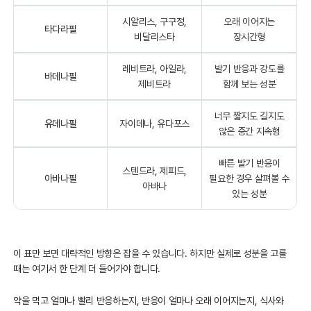
시알리스, 구구정,
오래 이어지는
타다라필
비달리스타
장시간형
레비트라, 아일라,
발기 반응과 강도를
바데나필
제비트라
함께 보는 성분
너무 짧지도 길지도
유데나필
자이데나, 유다포스
않은 중간 지속형
빠른 발기 반응이
스텐드라, 제피드,
아바나필
필요한 경우 살펴볼 수
아바나
있는 성분
이 표만 보면 대략적인 방향은 잡을 수 있습니다. 하지만 실제로 성분을 고를
때는 여기서 한 단계 더 들어가야 합니다.
약을 먹고 얼마나 빨리 반응하는지, 반응이 얼마나 오래 이어지는지, 식사와