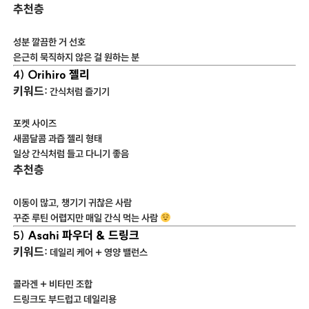
추천층
성분 깔끔한 거 선호
은근히 묵직하지 않은 걸 원하는 분
Orihiro 젤리
4)
키워드:
간식처럼 즐기기
포켓 사이즈
새콤달콤 과즙 젤리 형태
일상 간식처럼 들고 다니기 좋음
추천층
이동이 많고, 챙기기 귀찮은 사람
꾸준 루틴 어렵지만 매일 간식 먹는 사람
Asahi 파우더 & 드링크
5)
키워드:
데일리 케어 + 영양 밸런스
콜라겐 + 비타민 조합
드링크도 부드럽고 데일리용