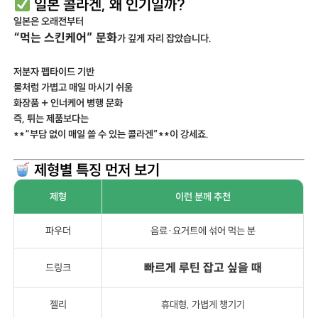
일본 콜라겐, 왜 인기일까?
일본은 오래전부터
“먹는 스킨케어” 문화
가 깊게 자리 잡았습니다.
저분자 펩타이드 기반
물처럼 가볍고 매일 마시기 쉬움
화장품 + 인너케어 병행 문화
즉, 튀는 제품보다는
**“부담 없이 매일 쓸 수 있는 콜라겐”**이 강세죠.
제형별 특징 먼저 보기
제형
이런 분께 추천
파우더
음료·요거트에 섞어 먹는 분
빠르게 루틴 잡고 싶을 때
드링크
젤리
휴대형, 가볍게 챙기기