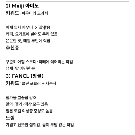
Meiji 아미노
2)
키워드:
파우더의 교과서
미세 입자 파우더 → 잘溶음
커피, 요거트에 넣어도 무리 없음
은은한 맛, 매일 루틴에 적합
추천층
꾸준히 아침 스무디·라떼에 섞어먹는 타입
냄새·맛 예민한 분
FANCL (팡클)
3)
키워드:
클린 포뮬러 + 저분자
첨가물 깔끔함 강조
알약·젤리·액상 모두 있음
일본 로컬 여성층 충성도 높음
느낌
가볍고 산뜻한 섭취감. 몸이 부담 없는 타입.