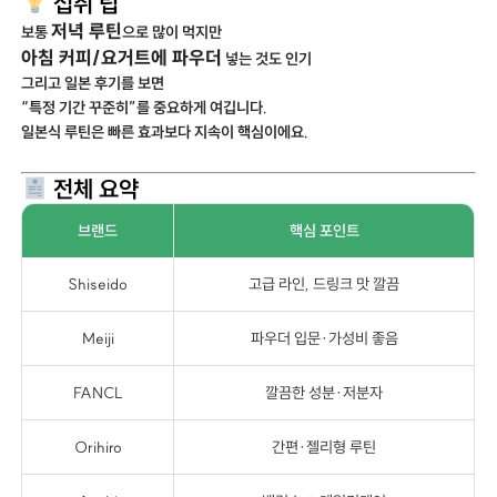
섭취 팁
저녁 루틴
보통
으로 많이 먹지만
아침 커피/요거트에 파우더
넣는 것도 인기
그리고 일본 후기를 보면
“특정 기간 꾸준히”를 중요하게 여깁니다.
일본식 루틴은 빠른 효과보다 지속이 핵심이에요.
전체 요약
브랜드
핵심 포인트
Shiseido
고급 라인, 드링크 맛 깔끔
Meiji
파우더 입문·가성비 좋음
FANCL
깔끔한 성분·저분자
Orihiro
간편·젤리형 루틴