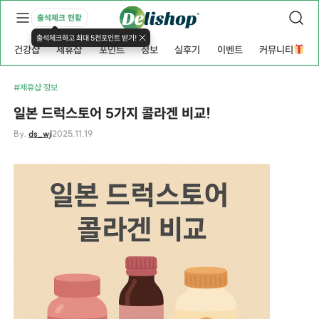
출석체크 현황
출석체크하고 최대 5천포인트 받기!
건강샵
제휴샵
포인트
정보
실후기
이벤트
커뮤니티
#제휴샵 정보
일본 드럭스토어 5가지 콜라겐 비교!
By.
ds_wj
2025.11.19