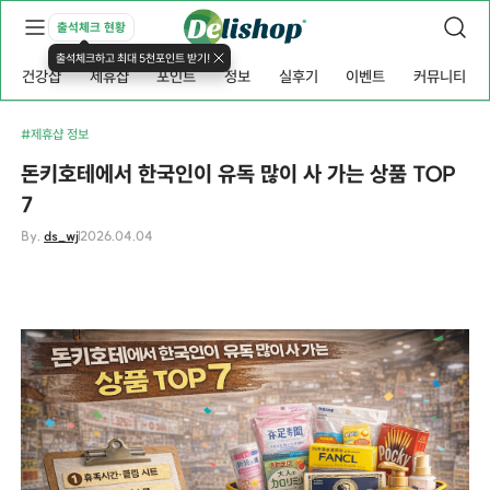
출석체크 현황
출석체크하고 최대 5천포인트 받기!
건강샵
제휴샵
포인트
정보
실후기
이벤트
커뮤니티
#제휴샵 정보
돈키호테에서 한국인이 유독 많이 사 가는 상품 TOP
7
By.
ds_wj
2026.04.04