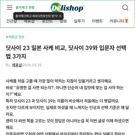
출석체크 현황
출석체크하고 최대 5천포인트 받기!
건강샵
제휴샵
포인트
정보
실후기
이벤트
커뮤니티
#제휴샵 정보
닷사이 23 일본 사케 비교, 닷사이 39와 입문자 선택
법 3가지
By.
제휴샵
2026.03.25
사케를 처음 고를 때 가장 많이 막히는 지점이 있을거라고 생각해요.
바로 “유명한 걸 사면 되는지?, 아니면 단순히 내 입맛에 맞는 걸 사야 하는
지?”예요.
특히 닷사이 23 과 닷사이 39는 이름이 비슷해서 처음에는 더 헷갈려요.
숫자만 다르게 보이지만, 실제로 마셨을 때 느껴지는 인상과 선택 기준은 꽤 달
라요.
괜히 더 비싼 쪽을 고르는 것이 정답은 아니라는걸 꼭 이번 글로 이해 하셨으면
해요.
입문자라면 오히려 어떤 상황에서 마실지부터 정리하는 편이 실패가 적어요.