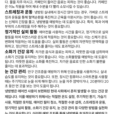
다. 물을 자주 마시고, 카페인이 들어간 음료는 피하는 것이 좋습니다. 카페인
은 이뇨 작용을 하여 체내 수분을 더 빨리 소모시킬 수 있습니다.
스트레칭과 운동
: 냉방된 실내에서 장시간 앉아 있는 경우, 가벼운 스트레
칭과 운동을 통해 혈액순환을 촉진하고 근육을 이완시키는 것이 좋습니다. 이
는 신체의 긴장을 풀고, 냉방병을 예방하는 데 도움이 됩니다. 특히, 목과 어깨
부위의 스트레칭을 자주 해주는 것이 중요합니다.
정기적인 실외 활동
: 에어컨을 사용하는 시간을 줄이고, 정기적으로 실외
활동을 하여 자연스러운 온도에 적응하는 것이 중요합니다. 이는 신체가 온도
변화에 적응하는 데 도움을 줍니다. 실외 활동은 신체의 자연적인 면역력을 강
화하고, 정신적인 스트레스를 줄이는 데도 효과적입니다.
소화기 건강 유지
: 차가운 음식과 음료는 피하고, 따뜻한 음식을 섭취하여
소화기 건강을 유지하는 것이 좋습니다. 이는 소화불량을 예방하는 데 도움이
됩니다. 따뜻한 음료는 소화를 촉진하고, 차가운 음료로 인한 소화기 불편을
줄이는 데 효과적입니다.
눈 건강 관리
: 안구 건조증을 예방하기 위해 인공눈물을 사용하거나, 실내
습도를 유지하는 것이 중요합니다. 또한, 장시간 컴퓨터나 스마트폰을 사용할
때는 주기적으로 눈을 쉬게 해야 합니다. 눈을 자주 깜박이거나, 20분마다 20
초 동안 먼 곳을 보는 것이 도움이 됩니다.
냉방병은 에어컨 사용이 보편화된 현대 사회에서 흔히 발생할 수 있는 건강 문
제입니다. 이를 예방하기 위해서는 적절한 온도 설정, 주기적인 환기, 가습기
사용, 적절한 옷차림, 에어컨 필터 청소, 적절한 수분 섭취, 스트레칭과 운동,
정기적인 실외 활동, 소화기 건강 유지, 눈 건강 관리 등 다양한 방법을 실천하
는 것이 중요합니다. 이러한 예방 조치를 통해 냉방병을 효과적으로 예방하고,