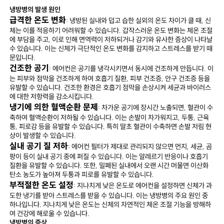
냉방병의 발생 원인
급격한 온도 변화
: 냉방된 실내와 덥고 습한 실외의 온도 차이가 클 때, 신
체는 이를 적응하기 어려워할 수 있습니다. 갑작스러운 온도 변화는 체온 조절
에 부담을 주고, 이로 인해 면역력이 저하되거나 감기와 유사한 증상이 나타날
수 있습니다. 이는 신체가 극단적인 온도 변화를 감지하고 스트레스를 받기 때
문입니다.
건조한 공기
: 에어컨은 공기를 냉각시키면서 동시에 건조하게 만듭니다. 이
는 피부와 점막을 건조하게 하여 호흡기 질환, 피부 건조증, 안구 건조증 등을
유발할 수 있습니다. 건조한 환경은 호흡기 점막을 손상시켜 세균과 바이러스
에 대한 저항력을 감소시킵니다.
냉기에 의한 혈액순환 문제
: 차가운 공기에 장시간 노출되면, 혈관이 수
축하여 혈액순환이 저하될 수 있습니다. 이는 손발이 차가워지고, 두통, 근육
통, 피로감 등을 유발할 수 있습니다. 특히 말초 혈관이 수축하면 손발 저림 현
상이 발생할 수 있습니다.
실내 공기 질 저하
: 에어컨 필터가 제대로 관리되지 않으면 먼지, 세균, 곰
팡이 등이 실내 공기 중에 퍼질 수 있습니다. 이는 알레르기 반응이나 호흡기
질환을 유발할 수 있습니다. 또한, 밀폐된 실내에서 오랜 시간 머물면 이산화
탄소 농도가 높아져 두통과 피로를 유발할 수 있습니다.
부적절한 온도 설정
: 지나치게 낮은 온도로 에어컨을 설정하면 신체가 과
도한 냉기를 받아 스트레스를 받을 수 있습니다. 이는 냉방병의 주요 원인 중
하나입니다. 지나치게 낮은 온도는 신체의 자연적인 체온 조절 기능을 방해하
여 건강에 해로울 수 있습니다.
냉방병의 증상