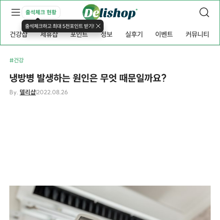
출석체크 현황
출석체크하고 최대 5천포인트 받기!
건강샵
제휴샵
포인트
정보
실후기
이벤트
커뮤니티
#건강
냉방병 발생하는 원인은 무엇 때문일까요?
By.
델리샵
2022.08.26