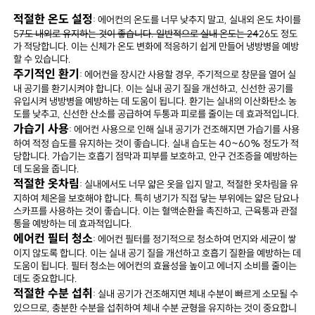
적절한 온도 설정
: 에어컨의 온도를 너무 낮추지 말고, 실내외 온도 차이를
5
7도 내외로 유지하는 것이 좋습니다. 일반적으로 실내 온도는 24
26도 정도
가 적당합니다. 이는 신체가 온도 변화에 적응하기 쉽게 만들어 냉방병을 예방
할 수 있습니다.
주기적인 환기
: 에어컨을 장시간 사용할 경우, 주기적으로 창문을 열어 실
내 공기를 환기시켜야 합니다. 이는 실내 공기 질을 개선하고, 신선한 공기를
유입시켜 냉방병을 예방하는 데 도움이 됩니다. 환기는 실내의 이산화탄소 농
도를 낮추고, 신선한 산소를 공급하여 두통과 피로를 줄이는 데 효과적입니다.
가습기 사용
: 에어컨 사용으로 인해 실내 공기가 건조해지면 가습기를 사용
하여 적정 습도를 유지하는 것이 좋습니다. 실내 습도는 40~60% 정도가 적
당합니다. 가습기는 호흡기 점막과 피부를 보호하고, 안구 건조증을 예방하는
데 도움을 줍니다.
적절한 옷차림
: 실내에서도 너무 얇은 옷을 입지 말고, 적절한 옷차림을 유
지하여 체온을 보호해야 합니다. 특히 냉기가 직접 닿는 부위에는 얇은 담요나
스카프를 사용하는 것이 좋습니다. 이는 혈액순환을 촉진하고, 근육통과 관절
통을 예방하는 데 효과적입니다.
에어컨 필터 청소
: 에어컨 필터를 정기적으로 청소하여 먼지와 세균이 쌓
이지 않도록 합니다. 이는 실내 공기 질을 개선하고 호흡기 질환을 예방하는 데
도움이 됩니다. 필터 청소는 에어컨의 효율성을 높이고 에너지 소비를 줄이는
데도 중요합니다.
적절한 수분 섭취
: 실내 공기가 건조해지면 체내 수분이 빠르게 소모될 수
있으므로, 충분한 수분을 섭취하여 체내 수분 균형을 유지하는 것이 중요합니